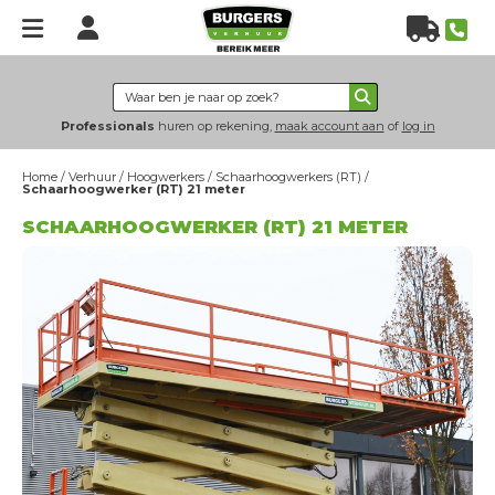
Home
Verhuur
Professionals
huren op rekening,
maak account aan
of
log in
Hoogwerkers
Home
/
Verhuur
/
Hoogwerkers
/
Schaarhoogwerkers (RT)
/
Heftrucks
Schaarhoogwerker (RT) 21 meter
Verreikers
SCHAARHOOGWERKER (RT) 21 METER
Grondverzet
Energie & verlichting
Hijs- & heftechniek
Bouwplaatsinrichting
Nieuws
Over
ons
Over Burgers Verhuur