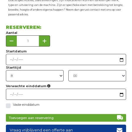
Exacte specificaties, zoals afmetingen, zijn indicatief en kunnen variëren per merk,
type en uitvoering van de machine. Zijn er specifieke eisen met betrekking tot lengte,
breedte, hoogte of andere eigenschappen? Neem dan gerust contact met ons op voor
passend advies.
RESERVEREN:
Aantal
Startdatum
Starttijd
Verwachte einddatum
Vaste einddatum
Toevoegen aan reservering
Vraag vrijblijvend een offerte aan