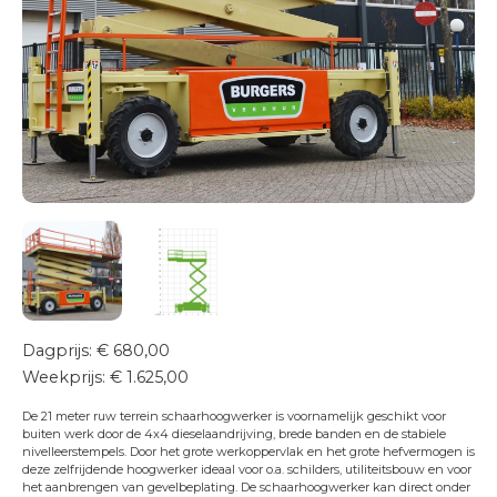
Transportservice
Onderhoud & keuring
24/7 Servicedienst
Training
Projecten
Vacatures
Certificeringen
Erkend leerbedrijf
Duurzaam ondernemen
Short Lease
Dagprijs: € 680,00
Contact
Weekprijs: € 1.625,00
De 21 meter ruw terrein schaarhoogwerker is voornamelijk geschikt voor
buiten werk door de 4x4 dieselaandrijving, brede banden en de stabiele
nivelleerstempels. Door het grote werkoppervlak en het grote hefvermogen is
deze zelfrijdende hoogwerker ideaal voor o.a. schilders, utiliteitsbouw en voor
het aanbrengen van gevelbeplating. De schaarhoogwerker kan direct onder