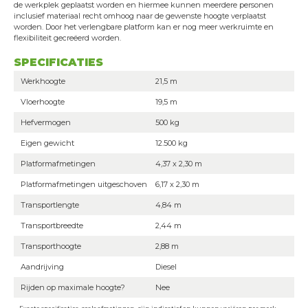
de werkplek geplaatst worden en hiermee kunnen meerdere personen
inclusief materiaal recht omhoog naar de gewenste hoogte verplaatst
worden. Door het verlengbare platform kan er nog meer werkruimte en
flexibiliteit gecreëerd worden.
SPECIFICATIES
Werkhoogte
21,5 m
Vloerhoogte
19,5 m
Hefvermogen
500 kg
Eigen gewicht
12.500 kg
Platformafmetingen
4,37 x 2,30 m
Platformafmetingen uitgeschoven
6,17 x 2,30 m
Transportlengte
4,84 m
Transportbreedte
2,44 m
Transporthoogte
2,88 m
Aandrijving
Diesel
Rijden op maximale hoogte?
Nee