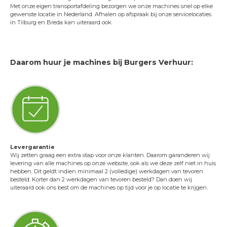
Met onze eigen transportafdeling bezorgen we onze machines snel op elke
Transportservice
gewenste locatie in Nederland. Afhalen op afspraak bij onze servicelocaties
in Tilburg en Breda kan uiteraard ook.
Onderhoud & keuring
24/7 Servicedienst
Training
Daarom huur je machines bij Burgers Verhuur:
Projecten
Vacatures
Certificeringen
Erkend leerbedrijf
Duurzaam ondernemen
Levergarantie
Short Lease
Wij zetten graag een extra stap voor onze klanten. Daarom garanderen wij
levering van alle machines op onze website, ook als we deze zelf niet in huis
Contact
hebben. Dit geldt indien minimaal 2 (volledige) werkdagen van tevoren
besteld. Korter dan 2 werkdagen van tevoren besteld? Dan doen wij
uiteraard ook ons best om de machines op tijd voor je op locatie te krijgen.