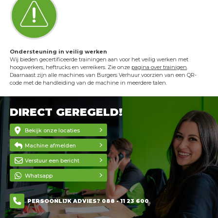
Ondersteuning in veilig werken
Wij bieden gecertificeerde trainingen aan voor het veilig werken met
hoogwerkers, heftrucks en verreikers. Zie onze
pagina over trainigen
.
Daarnaast zijn alle machines van Burgers Verhuur voorzien van een QR-
code met de handleiding van de machine in meerdere talen.
DIRECT GEREGELD!
Bekijk onze locaties
Machine afmelden
Verstuur een bericht
Whatsapp
PERSOONLIJK ADVIES? 088 - 11 23 600