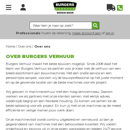
Home
Verhuur
Professionals
huren op rekening,
maak account aan
of
log in
Hoogwerkers
Home
/
Over ons
/
Over ons
Heftrucks
OVER BURGERS VERHUUR
Verreikers
Burgers Verhuur maakt het beste bouwen mogelijk. Sinds 2008 staat het
Grondverzet
team van Burgers Verhuur als partner voor je klaar met de verhuur van een
breed assortiment aan bouwmachines. Met een snelle service en een
Energie & verlichting
persoonlijke aanpak, voorzien wij de bouwprofessional op het juiste moment
en op de gewenste locatie van de beste machines voor elk project.
Hijs- & heftechniek
Wij geloven in machineverhuur met een hoog serviceniveau. Daarom
Bouwplaatsinrichting
werken we als partners met onze klanten samen, met eerlijk advies,
wederzijds begrip en een flexibele houding. Zo komen we samen tot de
Nieuws
beste oplossing voor elk project. En kun jij met onze machines op de meest
efficiënte en veilige manier jouw werk doen.
Over
ons
Onze machinevloot wordt continu uitgebreid en vernieuwd, zo ben je
gegarandeerd van machines met een betrouwbare kwaliteit. Wij voeren
Over Burgers Verhuur
onderhoud en keuring uit in onze eigen werkplaats en bieden 24/7 service.