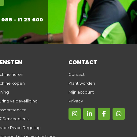
88 - 11 23 600
IENSTEN
CONTACT
chine huren
Contact
chine kopen
Klant worden
ining
Mijn account
ring valbeveiliging
Privacy
nsportservice
7 Servicedienst
ade Risico Regeling
derhoud van jouw machines