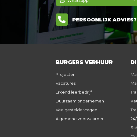
Whatsapp
PERSOONLIJK ADVIES? 0
BURGERS VERHUUR
D
Projecten
Ma
Vacatures
Ma
Erkend leerbedrijf
Tra
Duurzaam ondernemen
Keu
Veelgestelde vragen
Tra
Algemene voorwaarden
24/
Sch
On