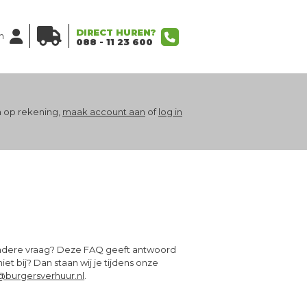
DIRECT HUREN?
n
088 - 11 23 600
 op rekening,
maak account aan
of
log in
 andere vraag? Deze FAQ geeft antwoord
t bij? Dan staan wij je tijdens onze
@burgersverhuur.nl
.