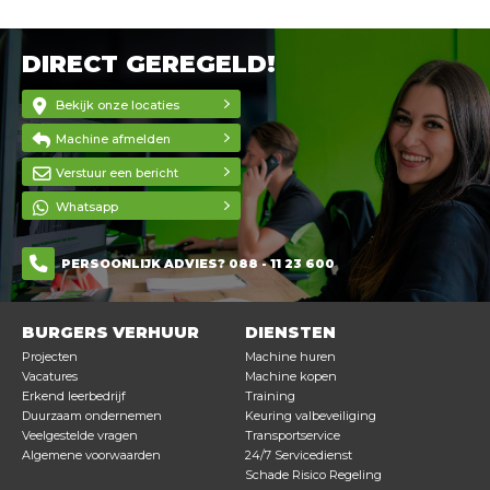
DIRECT GEREGELD!
Bekijk onze locaties
Machine afmelden
Verstuur een bericht
Whatsapp
PERSOONLIJK ADVIES? 088 - 11 23 600
BURGERS VERHUUR
DIENSTEN
Projecten
Machine huren
Vacatures
Machine kopen
Erkend leerbedrijf
Training
Duurzaam ondernemen
Keuring valbeveiliging
Veelgestelde vragen
Transportservice
Algemene voorwaarden
24/7 Servicedienst
Schade Risico Regeling