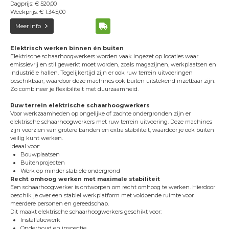
Dagprijs: € 520,00
Weekprijs: € 1.345,00
Meer info
Elektrisch werken binnen én buiten
Elektrische schaarhoogwerkers worden vaak ingezet op locaties waar
emissievrij en stil gewerkt moet worden, zoals magazijnen, werkplaatsen en
industriële hallen. Tegelijkertijd zijn er ook ruw terrein uitvoeringen
beschikbaar, waardoor deze machines ook buiten uitstekend inzetbaar zijn.
Zo combineer je flexibiliteit met duurzaamheid.
Ruw terrein elektrische schaarhoogwerkers
Voor werkzaamheden op ongelijke of zachte ondergronden zijn er
elektrische schaarhoogwerkers met ruw terrein uitvoering. Deze machines
zijn voorzien van grotere banden en extra stabiliteit, waardoor je ook buiten
veilig kunt werken.
Ideaal voor:
Bouwplaatsen
Buitenprojecten
Werk op minder stabiele ondergrond
Recht omhoog werken met maximale stabiliteit
Een schaarhoogwerker is ontworpen om recht omhoog te werken. Hierdoor
beschik je over een stabiel werkplatform met voldoende ruimte voor
meerdere personen en gereedschap.
Dit maakt elektrische schaarhoogwerkers geschikt voor:
Installatiewerk
Onderhoud en inspectie