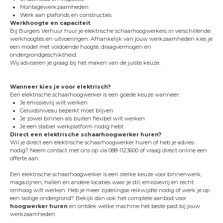
Montagewerkzaamheden
Werk aan plafonds en constructies
Werkhoogte en capaciteit
Bij Burgers Verhuur huur je elektrische schaarhoogwerkers in verschillende
werkhoogtes en uitvoeringen. Afhankelijk van jouw werkzaamheden kies je
een model met voldoende hoogte, draagvermogen en
ondergrondgeschiktheid.
Wij adviseren je graag bij het maken van de juiste keuze.
Wanneer kies je voor elektrisch?
Een elektrische schaarhoogwerker is een goede keuze wanneer:
Je emissievrij wilt werken
Geluidsniveau beperkt moet blijven
Je zowel binnen als buiten flexibel wilt werken
Je een stabiel werkplatform nodig hebt
Direct een elektrische schaarhoogwerker huren?
Wil je direct een elektrische schaarhoogwerker huren of heb je advies
nodig? Neem contact met ons op via 088-1123600 of vraag direct online een
offerte aan.
Een elektrische schaarhoogwerker is een sterke keuze voor binnenwerk,
magazijnen, hallen en andere locaties waar je stil, emissievrij en recht
omhoog wilt werken. Heb je meer zijdelingse reikwijdte nodig of werk je op
een lastige ondergrond? Bekijk dan ook het complete aanbod voor
hoogwerker huren
en ontdek welke machine het beste past bij jouw
werkzaamheden.