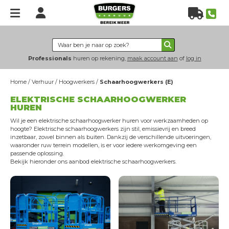
Home
Verhuur
Professionals
huren op rekening,
maak account aan
of
log in
Hoogwerkers
Home
/
Verhuur
/
Hoogwerkers
/
Schaarhoogwerkers (E)
Heftrucks
ELEKTRISCHE SCHAARHOOGWERKER
Verreikers
HUREN
Grondverzet
Wil je een elektrische schaarhoogwerker huren voor werkzaamheden op
hoogte? Elektrische schaarhoogwerkers zijn stil, emissievrij en breed
Energie & verlichting
inzetbaar, zowel binnen als buiten. Dankzij de verschillende uitvoeringen,
waaronder ruw terrein modellen, is er voor iedere werkomgeving een
Hijs- & heftechniek
passende oplossing.
Bekijk hieronder ons aanbod elektrische schaarhoogwerkers.
Bouwplaatsinrichting
Nieuws
Over
ons
Over Burgers Verhuur