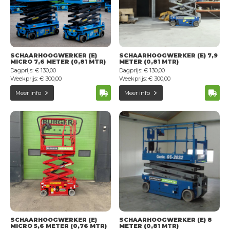
Transportservice
Onderhoud & keuring
24/7 Servicedienst
Training
SCHAARHOOGWERKER (E)
SCHAARHOOGWERKER (E) 7,9
MICRO 7,6 METER (0,81 MTR)
METER (0,81 MTR)
Dagprijs: € 130,00
Dagprijs: € 130,00
Projecten
Weekprijs: € 300,00
Weekprijs: € 300,00
Vacatures
Meer info
Meer info
Certificeringen
Erkend leerbedrijf
Duurzaam ondernemen
Short Lease
Contact
SCHAARHOOGWERKER (E)
SCHAARHOOGWERKER (E) 8
MICRO 5,6 METER (0,76 MTR)
METER (0,81 MTR)