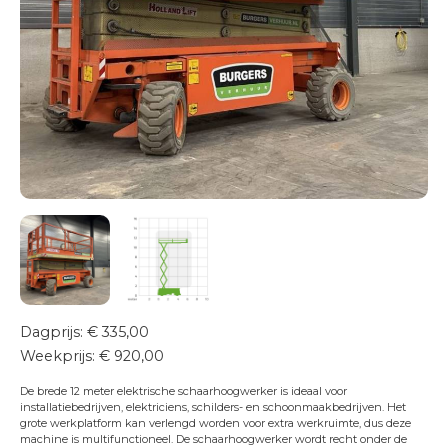
Transportservice
Onderhoud & keuring
24/7 Servicedienst
Training
Projecten
Vacatures
Certificeringen
Erkend leerbedrijf
Duurzaam ondernemen
Short Lease
Contact
Dagprijs: € 335,00
Weekprijs: € 920,00
De brede 12 meter elektrische schaarhoogwerker is ideaal voor
installatiebedrijven, elektriciens, schilders- en schoonmaakbedrijven. Het
grote werkplatform kan verlengd worden voor extra werkruimte, dus deze
machine is multifunctioneel. De schaarhoogwerker wordt recht onder de