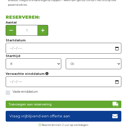
breedte, hoogte of andere eigenschappen? Neem dan gerust contact met ons op voor
passend advies.
RESERVEREN:
Aantal
Startdatum
Starttijd
Verwachte einddatum
Vaste einddatum
Toevoegen aan reservering
Vraag vrijblijvend een offerte aan
Reactie binnen 2 uur op werkdagen