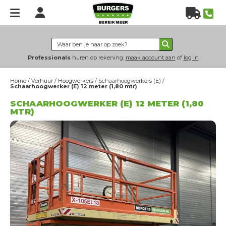
Home
Verhuur
Professionals
huren op rekening,
maak account aan
of
log in
Hoogwerkers
Home
/
Verhuur
/
Hoogwerkers
/
Schaarhoogwerkers (E)
/
Heftrucks
Schaarhoogwerker (E) 12 meter (1,80 mtr)
Verreikers
SCHAARHOOGWERKER (E) 12 METER (1,80
MTR)
Grondverzet
Energie & verlichting
Hijs- & heftechniek
Bouwplaatsinrichting
Nieuws
Over
ons
Over Burgers Verhuur