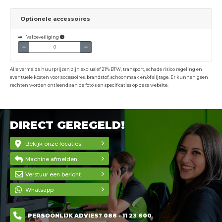
Optionele accessoires
Valbeveiliging
Alle vermelde huurprijzen zijn exclusief 21% BTW, transport, schade risico regeling en
eventuele kosten voor accessoires, brandstof, schoonmaak en/of slijtage. Er kunnen geen
rechten worden ontleend aan de foto's en specificaties op deze website.
DIRECT GEREGELD!
Bekijk onze locaties
Machine afmelden
Verstuur een bericht
Whatsapp
PERSOONLIJK ADVIES? 088 - 11 23 600