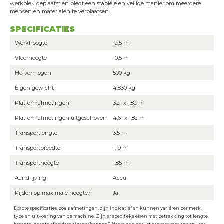
werkplek geplaatst en biedt een stabiele en veilige manier om meerdere
mensen en materialen te verplaatsen.
SPECIFICATIES
Werkhoogte
12,5 m
Vloerhoogte
10,5 m
Hefvermogen
500 kg
Eigen gewicht
4.830 kg
Platformafmetingen
3,21 x 1,82 m
Platformafmetingen uitgeschoven
4,61 x 1,82 m
Transportlengte
3,5 m
Transportbreedte
1,19 m
Transporthoogte
1,85 m
Aandrijving
Accu
Rijden op maximale hoogte?
Ja
Exacte specificaties, zoals afmetingen, zijn indicatief en kunnen variëren per merk,
type en uitvoering van de machine. Zijn er specifieke eisen met betrekking tot lengte,