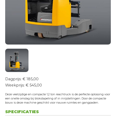
Transportservice
Onderhoud & keuring
24/7 Servicedienst
Training
Projecten
Vacatures
Certificeringen
Erkend leerbedrijf
Duurzaam ondernemen
Short Lease
Dagprijs: € 185,00
Weekprijs: € 545,00
Contact
Deze veelzijdige en compacte 1,2 ton reachtruck is de perfecte oplossing voor
een snelle omslag bij blokstapeling of in inrijstellingen. Door de compacte
bouw is deze machine geschikt voor nauwe ruimtes en gangpaden.
SPECIFICATIES