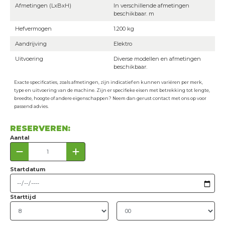
Afmetingen (LxBxH)
In verschillende afmetingen
beschikbaar. m
Hefvermogen
1.200 kg
Aandrijving
Elektro
Uitvoering
Diverse modellen en afmetingen
beschikbaar.
Exacte specificaties, zoals afmetingen, zijn indicatief en kunnen variëren per merk,
type en uitvoering van de machine. Zijn er specifieke eisen met betrekking tot lengte,
breedte, hoogte of andere eigenschappen? Neem dan gerust contact met ons op voor
passend advies.
RESERVEREN:
Aantal
Startdatum
Starttijd