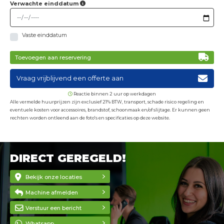
Verwachte einddatum
Vaste einddatum
Toevoegen aan reservering
Vraag vrijblijvend een offerte aan
Reactie binnen 2 uur op werkdagen
Alle vermelde huurprijzen zijn exclusief 21% BTW, transport, schade risico regeling en
eventuele kosten voor accessoires, brandstof, schoonmaak en/of slijtage. Er kunnen geen
rechten worden ontleend aan de foto's en specificaties op deze website.
DIRECT GEREGELD!
Bekijk onze locaties
Machine afmelden
Verstuur een bericht
Whatsapp