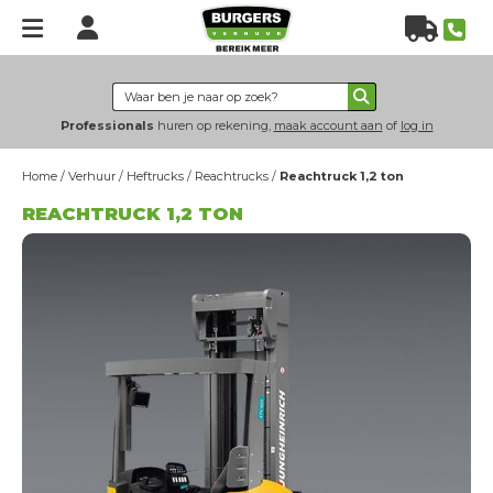
Home
Verhuur
Professionals
huren op rekening,
maak account aan
of
log in
Hoogwerkers
Home
/
Verhuur
/
Heftrucks
/
Reachtrucks
/
Reachtruck 1,2 ton
Heftrucks
REACHTRUCK 1,2 TON
Verreikers
Grondverzet
Energie & verlichting
Hijs- & heftechniek
Bouwplaatsinrichting
Nieuws
Over
ons
Over Burgers Verhuur