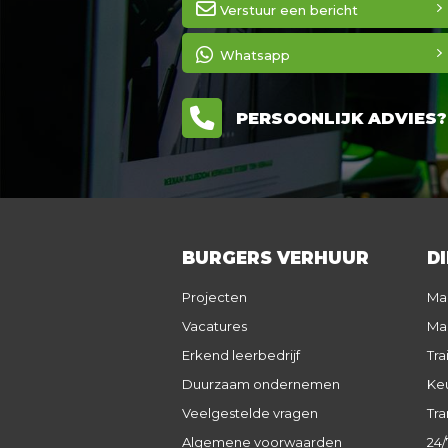
Verstuur een bericht
Whatsapp
PERSOONLIJK ADVIES? 0
BURGERS VERHUUR
D
Projecten
Ma
Vacatures
Ma
Erkend leerbedrijf
Tra
Duurzaam ondernemen
Keu
Veelgestelde vragen
Tra
Algemene voorwaarden
24/