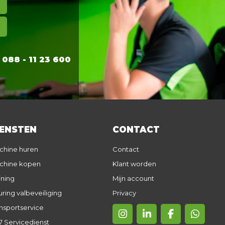
88 - 11 23 600
IENSTEN
CONTACT
chine huren
Contact
chine kopen
Klant worden
ining
Mijn account
ring valbeveiliging
Privacy
nsportservice
7 Servicedienst