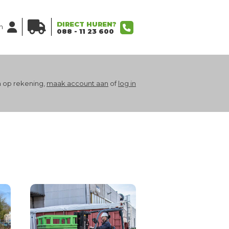
DIRECT HUREN?
n
088 - 11 23 600
 op rekening,
maak account aan
of
log in