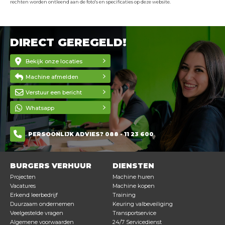
rechten worden ontleend aan de foto's en specificaties op deze website.
DIRECT GEREGELD!
Bekijk onze locaties
Machine afmelden
Verstuur een bericht
Whatsapp
PERSOONLIJK ADVIES? 088 - 11 23 600
BURGERS VERHUUR
DIENSTEN
Projecten
Machine huren
Vacatures
Machine kopen
Erkend leerbedrijf
Training
Duurzaam ondernemen
Keuring valbeveiliging
Veelgestelde vragen
Transportservice
Algemene voorwaarden
24/7 Servicedienst