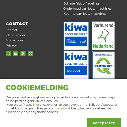
Schade Risico Regeling
Onderhoud van jouw machines
Keuring van jouw machines
CONTACT
Contact
Klant worden
Mijn account
Privacy
COOKIEMELDING
Om je de best mogelijke ervaring te bieden op onze website, maken wij en
derde partijen gebruik van cookies.
Meer weten? Lees
hier
alles over onze cookieverklaring. Klik op 'Accepteren'
om akkoord te gaan. Kies je voor
weigeren
? Dan plaatsen we alleen de
functionele en analytische cookies.
Accepteren