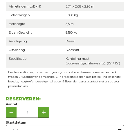
Afmetingen (LxBxH)
3,74 x 2,08 x 2,95 m
Hefvermogen
5.000 kg
Hefhoogte
5,5 m
Eigen Gewicht
8.190 kg
Aandrijving
Diesel
Uitvoering
Sideshift
Specificatie
Kanteling mast
(voorwaarts/achterwaarts): (15° / 15°)
Exacte specificaties, zoals afmetingen, zijn indicatief en kunnen variëren per merk,
type en uitvoering van de machine. Zijn er specifieke eisen met betrekking tot lengte,
breedte, hoogte of andere eigenschappen? Neem dan gerust contact met ons op voor
passend advies.
RESERVEREN:
Aantal
Startdatum