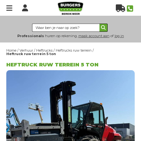
Home
Verhuur
Professionals
huren op rekening,
maak account aan
of
log in
Hoogwerkers
Home
/
Verhuur
/
Heftrucks
/
Heftrucks ruw terrein
/
Heftrucks
Heftruck ruw terrein 5 ton
Verreikers
HEFTRUCK RUW TERREIN 5 TON
Grondverzet
Energie & verlichting
Hijs- & heftechniek
Bouwplaatsinrichting
Nieuws
Over
ons
Over Burgers Verhuur