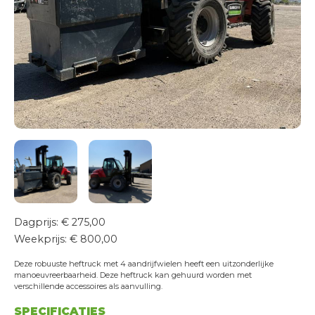
Transportservice
Onderhoud & keuring
24/7 Servicedienst
Training
Projecten
Vacatures
Certificeringen
Erkend leerbedrijf
Duurzaam ondernemen
Short Lease
Dagprijs: € 275,00
Contact
Weekprijs: € 800,00
Deze robuuste heftruck met 4 aandrijfwielen heeft een uitzonderlijke
manoeuvreerbaarheid. Deze heftruck kan gehuurd worden met
verschillende accessoires als aanvulling.
SPECIFICATIES