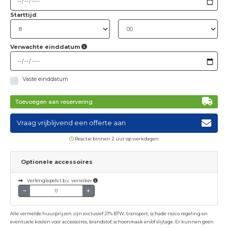
Starttijd
Verwachte einddatum
Vaste einddatum
Toevoegen aan reservering
Vraag vrijblijvend een offerte aan
Reactie binnen 2 uur op werkdagen
Optionele accessoires
Verlenglepels t.b.v. verreiker
Alle vermelde huurprijzen zijn exclusief 21% BTW, transport, schade risico regeling en
eventuele kosten voor accessoires, brandstof, schoonmaak en/of slijtage. Er kunnen geen