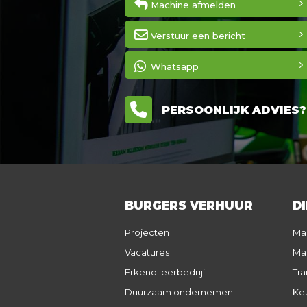
Machine afmelden
Verstuur een bericht
Whatsapp
PERSOONLIJK ADVIES? 0
BURGERS VERHUUR
D
Projecten
Ma
Vacatures
Ma
Erkend leerbedrijf
Tra
Duurzaam ondernemen
Keu