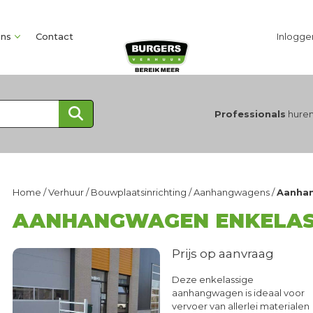
ons
Contact
Inlogge
Professionals
huren
Home
/
Verhuur
/
Bouwplaatsinrichting
/
Aanhangwagens
/
Aanhan
AANHANGWAGEN ENKELAS 
Prijs op aanvraag
Deze enkelassige
aanhangwagen is ideaal voor
vervoer van allerlei materialen