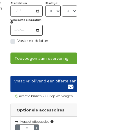
e
Startdatum
Starttijd
un
.
Verwachte einddatum
Vaste einddatum
Toevoegen aan reservering
Vraag vrijblijvend een offerte aan
Reactie binnen 2 uur op werkdagen
Optionele accessoires
Kopslot (discus slot)