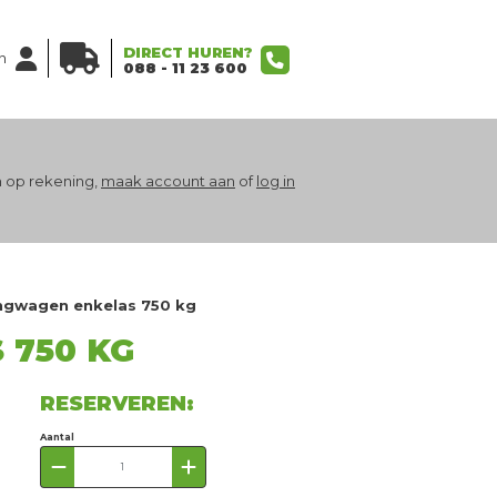
DIRECT HUREN?
n
088 - 11 23 600
 op rekening,
maak account aan
of
log in
gwagen enkelas 750 kg
750 KG
RESERVEREN:
Aantal