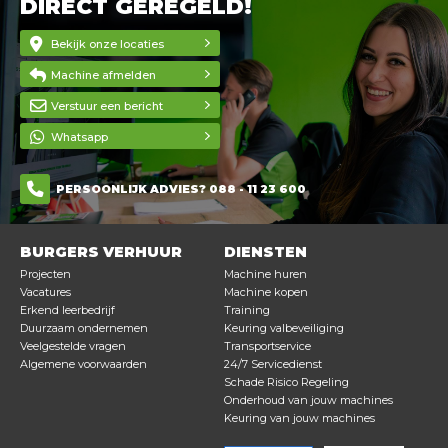
DIRECT GEREGELD!
Bekijk onze locaties
Machine afmelden
Verstuur een bericht
Whatsapp
PERSOONLIJK ADVIES? 088 - 11 23 600
BURGERS VERHUUR
DIENSTEN
Projecten
Machine huren
Vacatures
Machine kopen
Erkend leerbedrijf
Training
Duurzaam ondernemen
Keuring valbeveiliging
Veelgestelde vragen
Transportservice
Algemene voorwaarden
24/7 Servicedienst
Schade Risico Regeling
Onderhoud van jouw machines
Keuring van jouw machines