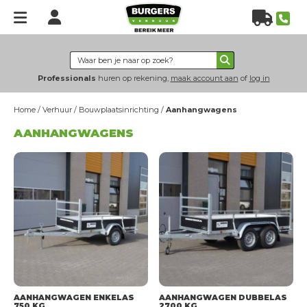
Home
Verhuur
Professionals
huren op rekening,
maak account aan
of
log in
Hoogwerkers
Home
/
Verhuur
/
Bouwplaatsinrichting
/
Aanhangwagens
Heftrucks
AANHANGWAGENS
Verreikers
Grondverzet
Energie & verlichting
Hijs- & heftechniek
Bouwplaatsinrichting
Nieuws
Over
ons
Over Burgers Verhuur
AANHANGWAGEN ENKELAS
AANHANGWAGEN DUBBELAS
750 KG
2700 KG