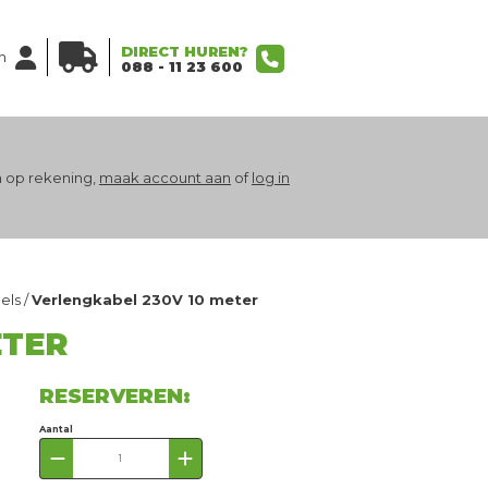
DIRECT HUREN?
n
088 - 11 23 600
 op rekening,
maak account aan
of
log in
els
/
Verlengkabel 230V 10 meter
ETER
RESERVEREN:
Aantal