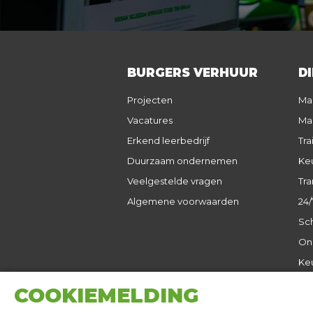
BURGERS VERHUUR
D
Projecten
Ma
Vacatures
Ma
Erkend leerbedrijf
Tra
Duurzaam ondernemen
Keu
Veelgestelde vragen
Tra
Algemene voorwaarden
24/
Sch
On
Ke
COOKIEMELDING