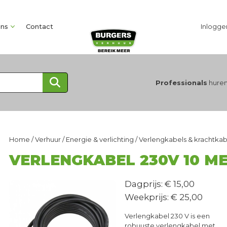
ons
Contact
Inlogge
Professionals
huren
Home
/
Verhuur
/
Energie & verlichting
/
Verlengkabels & krachtkab
VERLENGKABEL 230V 10 M
Dagprijs: € 15,00
Weekprijs: € 25,00
Verlengkabel 230 V is een
robuuste verlengkabel met