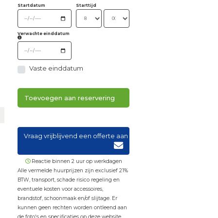
Startdatum
Starttijd
Verwachte einddatum
Vaste einddatum
Toevoegen aan reservering
Vraag vrijblijvend een offerte aan
Reactie binnen 2 uur op werkdagen
Alle vermelde huurprijzen zijn exclusief 21%
BTW, transport, schade risico regeling en
eventuele kosten voor accessoires,
brandstof, schoonmaak en/of slijtage. Er
kunnen geen rechten worden ontleend aan
de foto's en specificaties op deze website.