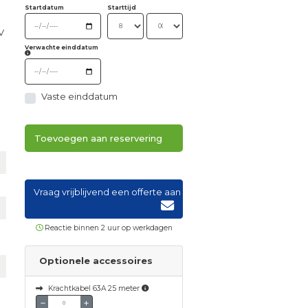
Startdatum
Starttijd
V
Verwachte einddatum
Vaste einddatum
Toevoegen aan reservering
Vraag vrijblijvend een offerte aan
Reactie binnen 2 uur op werkdagen
Optionele accessoires
Krachtkabel 63A 25 meter