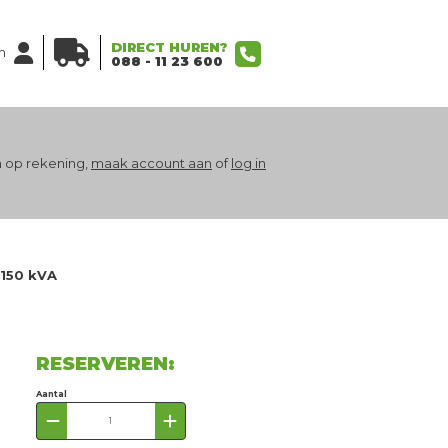
DIRECT HUREN?
n
088 - 11 23 600
 op rekening,
maak account aan
of
log in
150 kVA
RESERVEREN:
Aantal