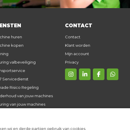
IENSTEN
CONTACT
chine huren
Contact
chine kopen
Klant worden
ining
Mijn account
ring valbeveiliging
Privacy
nsportservice
7 Servicedienst
ade Risico Regeling
derhoud van jouw machines
uring van jouw machines
en wij en derde partijen gebruik van cookies.