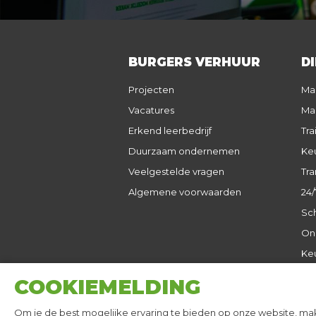
BURGERS VERHUUR
D
Projecten
Ma
Vacatures
Ma
Erkend leerbedrijf
Tra
Duurzaam ondernemen
Keu
Veelgestelde vragen
Tra
Algemene voorwaarden
24/
Sch
On
Ke
COOKIEMELDING
Om je de best mogelijke ervaring te bieden op onze website, mak