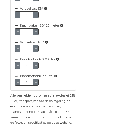
Verdeelkast 63A
Krachtkabel 125A 25 meter
Verdeelkast 125A
Brandstoftank 3000 liter
Brandstoftank 995 liter
Alle vermelde huurprijzen zijn exclusief 21%
BTW, transport, schade risico regeling en
eventuele kosten voor accessoires,
brandstof, schoonmaak en/of slijtage. Er
kunnen geen rechten worden ontleend aan
de foto's en specificaties op deze website.