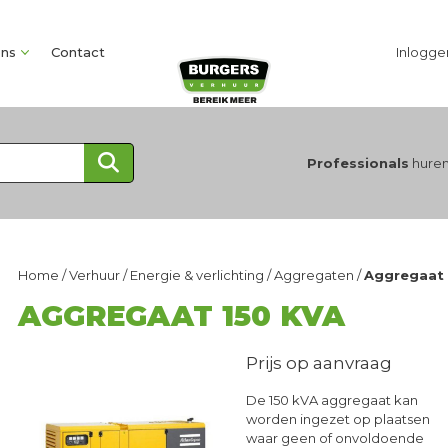
ons
Contact
Inlogge
Professionals
huren
Home
/
Verhuur
/
Energie & verlichting
/
Aggregaten
/
Aggregaat 
AGGREGAAT 150 KVA
Prijs op aanvraag
De 150 kVA aggregaat kan
worden ingezet op plaatsen
waar geen of onvoldoende