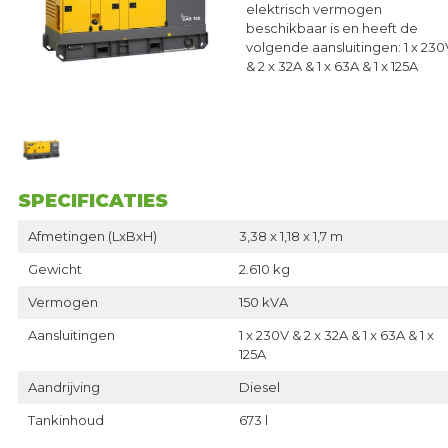
elektrisch vermogen
beschikbaar is en heeft de
volgende aansluitingen: 1 x 230
& 2 x 32A & 1 x 63A & 1 x 125A
SPECIFICATIES
Afmetingen (LxBxH)
3,38 x 1,18 x 1,7 m
Gewicht
2.610 kg
Vermogen
150 kVA
Aansluitingen
1 x 230V & 2 x 32A & 1 x 63A & 1 x
125A
Aandrijving
Diesel
Tankinhoud
673 l