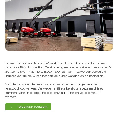
Transportservice
Onderhoud & keuring
24/7 Servicedienst
Training
Projecten
Vacatures
Certificeringen
Erkend leerbedrijf
De vakmannen van Mucon BV werken ontzettend hard aan het nieuwe
pand voor R&M Forwarding. Ze zijn bezig met de realisatie van een state-of-
Duurzaam ondernemen
art koelhuis van maar liefst 15.000m2. Onze machines worden veelvuldig
ingezet voor de bouw van het dak, de buitenwanden en de koelcellen.
Short Lease
Voor de bouw van de buitenwanden wordt er gebruik gemaakt van
Contact
telescoophoogwerkers
. Vanwege het flinke bereik van deze machines
kunnen panelen op grote hoogte eenvoudig, snel en veilig bevestigd
worden.
Terug naar overzicht