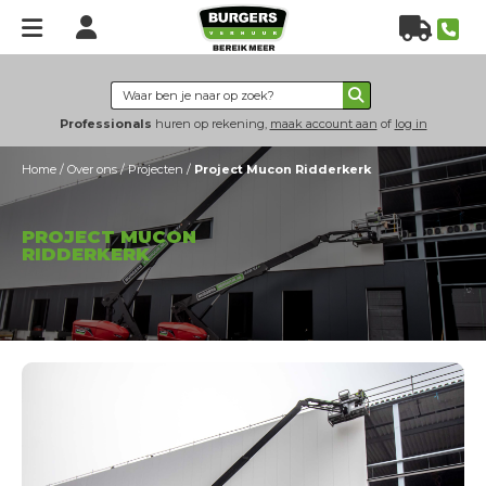
Home
Verhuur
Professionals
huren op rekening,
maak account aan
of
log in
Hoogwerkers
Home
/
Over ons
/
Projecten
/
Project Mucon Ridderkerk
Heftrucks
Verreikers
PROJECT MUCON
Grondverzet
RIDDERKERK
Energie & verlichting
Hijs- & heftechniek
Bouwplaatsinrichting
Nieuws
Over
ons
Over Burgers Verhuur