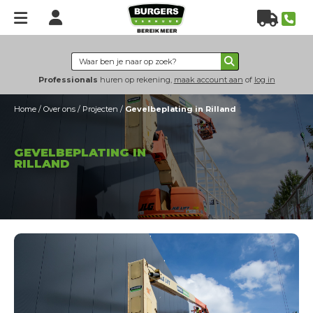
Home
Verhuur
Professionals
huren op rekening,
maak account aan
of
log in
Hoogwerkers
Home
/
Over ons
/
Projecten
/
Gevelbeplating in Rilland
Heftrucks
Verreikers
GEVELBEPLATING IN
Grondverzet
RILLAND
Energie & verlichting
Hijs- & heftechniek
Bouwplaatsinrichting
Nieuws
Over
ons
Over Burgers Verhuur