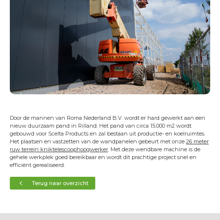
Transportservice
Onderhoud & keuring
24/7 Servicedienst
Training
Projecten
Vacatures
Certificeringen
Erkend leerbedrijf
Door de mannen van Roma Nederland B.V. wordt er hard gewerkt aan een
nieuw duurzaam pand in Rilland. Het pand van circa 15.000 m2 wordt
Duurzaam ondernemen
gebouwd voor Scelta Products en zal bestaan uit productie- en koelruimtes.
Het plaatsen en vastzetten van de wandpanelen gebeurt met onze
26 meter
Short Lease
ruw terrein kniktelescoophoogwerker
. Met deze wendbare machine is de
gehele werkplek goed bereikbaar en wordt dit prachtige project snel en
Contact
efficiënt gerealiseerd.
Terug naar overzicht