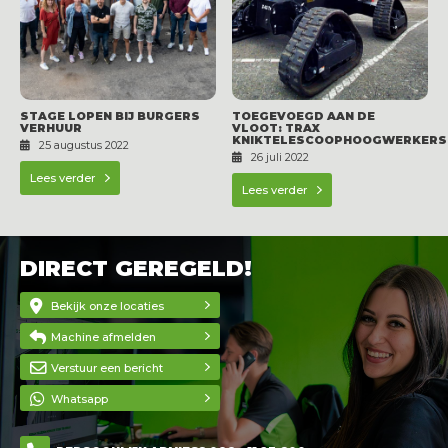
STAGE LOPEN BIJ BURGERS
TOEGEVOEGD AAN DE
VERHUUR
VLOOT: TRAX
KNIKTELESCOOPHOOGWERKERS
25 augustus 2022
26 juli 2022
Lees verder
Lees verder
DIRECT GEREGELD!
Bekijk onze locaties
Machine afmelden
Verstuur een bericht
Whatsapp