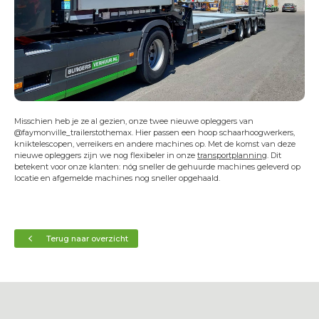
Transportservice
Onderhoud & keuring
24/7 Servicedienst
Training
Projecten
Vacatures
Misschien heb je ze al gezien, onze twee nieuwe opleggers van
@faymonville_trailerstothemax. Hier passen een hoop schaarhoogwerkers,
Certificeringen
kniktelescopen, verreikers en andere machines op. Met de komst van deze
nieuwe opleggers zijn we nog flexibeler in onze
transportplanning
. Dit
Erkend leerbedrijf
betekent voor onze klanten: nóg sneller de gehuurde machines geleverd op
locatie en afgemelde machines nog sneller opgehaald.
Duurzaam ondernemen
Short Lease
Contact
Terug naar overzicht