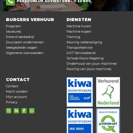
PERSOONLIJK ADVIES? 088 - 11 23 600
BURGERS VERHUUR
DIENSTEN
Projecten
Machine huren
Vacatures
Machine kopen
Erkend leerbedrijf
Training
Duurzaam ondernemen
Keuring valbeveiliging
Veelgestelde vragen
Transportservice
Algemene voorwaarden
24/7 Servicedienst
Schade Risico Regeling
Onderhoud van jouw machines
Keuring van jouw machines
CONTACT
Contact
Klant worden
Mijn account
Privacy