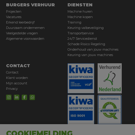
BURGERS VERHUUR
Transportservice
DIENSTEN
Projecten
Machine huren
Onderhoud & keuring
Vacatures
Machine kopen
Erkend leerbedrijf
Training
24/7 Servicedienst
Duurzaam ondernemen
Keuring valbeveiliging
Training
Veelgestelde vragen
Transportservice
Algemene voorwaarden
24/7 Servicedienst
Projecten
Schade Risico Regeling
Onderhoud van jouw machines
Vacatures
Keuring van jouw machines
Certificeringen
CONTACT
Erkend leerbedrijf
Contact
Klant worden
Duurzaam ondernemen
Mijn account
Short Lease
Privacy
Contact
COOKIEMELDING